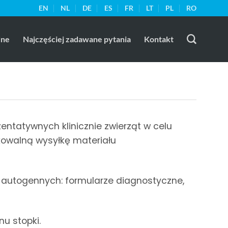
EN
NL
DE
ES
FR
LT
PL
RO
dne
Najczęściej zadawane pytania
Kontakt
ntatywnych klinicznie zwierząt w celu
kowalną wysyłkę materiału
k autogennych: formularze diagnostyczne,
u stopki.