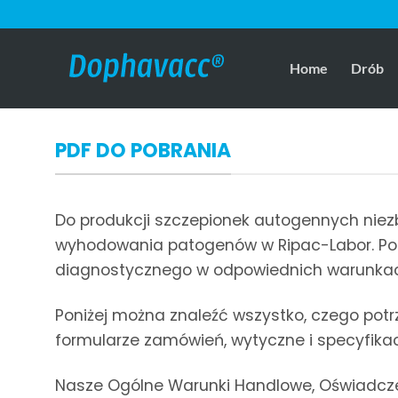
Przejdź
do
treści
Home
Drób
PDF DO POBRANIA
Do produkcji szczepionek autogennych niezb
wyhodowania patogenów w Ripac-Labor. Po p
diagnostycznego w odpowiednich warunka
Poniżej można znaleźć wszystko, czego pot
formularze zamówień, wytyczne i specyfikac
Nasze Ogólne Warunki Handlowe, Oświadczeni