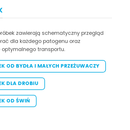
K
próbek zawierają schematyczny przegląd
obrać dla każdego patogenu oraz
 optymalnego transportu.
EK OD BYDŁA I MAŁYCH PRZEŻUWACZY
EK DLA DROBIU
EK OD ŚWIŃ