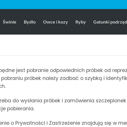
Świnie
Bydło
Owce i kozy
Ryby
Gatunki podrzę
ędne jest pobranie odpowiednich próbek od repreze
obraniu próbek należy zadbać o szybką i identyfi
ch.
rzeba do wysłania próbek i zamówienia szczepione
je pobierania.
e o Prywatności i Zastrzeżenie znajdują się w men