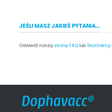
JEŚLI MASZ JAKIEŚ PYTANIA...
Odwiedź naszą
stronę FAQ
lub
Skontaktuj 