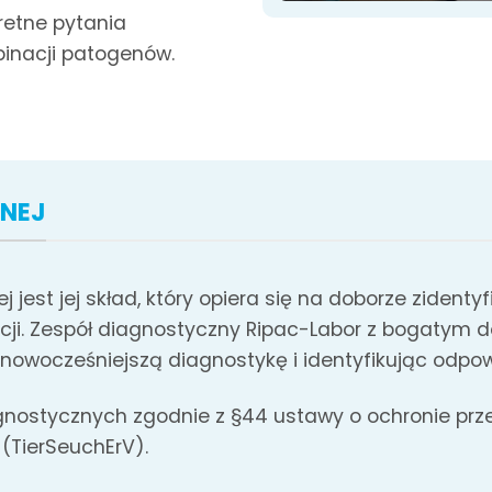
retne pytania
inacji patogenów.
WNEJ
jest jej skład, który opiera się na doborze zident
ncji. Zespół diagnostyczny Ripac-Labor z bogaty
nowocześniejszą diagnostykę i identyfikując odpow
nostycznych zgodnie z §44 ustawy o ochronie przed 
 (TierSeuchErV).