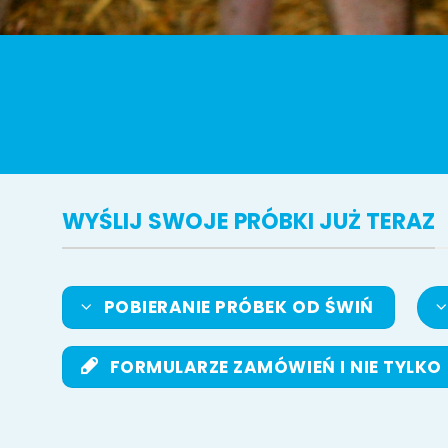
WYŚLIJ SWOJE PRÓBKI JUŻ TERAZ
POBIERANIE PRÓBEK OD ŚWIŃ
FORMULARZE ZAMÓWIEŃ I NIE TYLKO