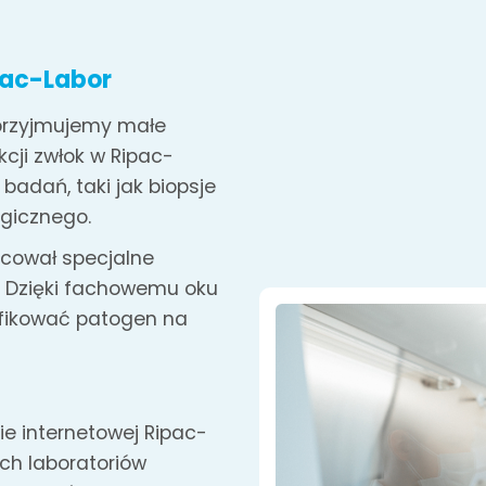
pac-Labor
przyjmujemy małe
kcji zwłok w Ripac-
badań, taki jak biopsje
ogicznego.
racował specjalne
. Dzięki fachowemu oku
yfikować patogen na
ie internetowej Ripac-
ch laboratoriów