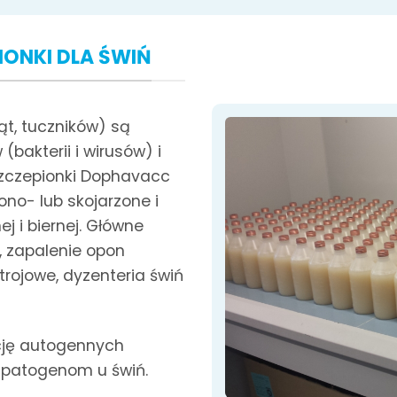
ONKI DLA ŚWIŃ
ąt, tuczników) są
akterii i wirusów) i
Szczepionki Dophavacc
no- lub skojarzone i
 i biernej. Główne
 zapalenie opon
ojowe, dyzenteria świń
cję autogennych
m patogenom u świń.