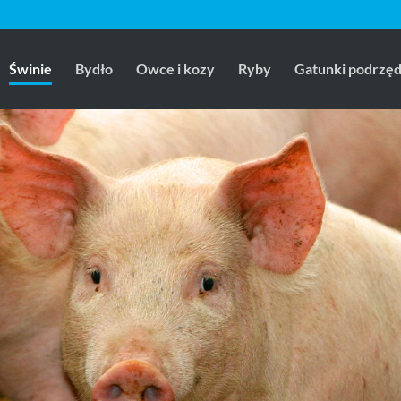
Świnie
Bydło
Owce i kozy
Ryby
Gatunki podrzę