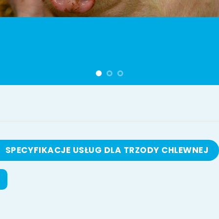
SPECYFIKACJE USŁUG DLA TRZODY CHLEWNEJ