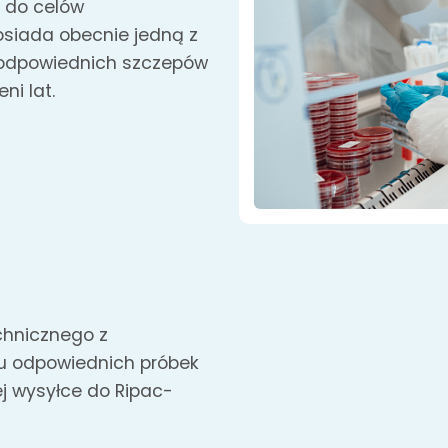
 do celów
osiada obecnie jedną z
y odpowiednich szczepów
ni lat.
chnicznego z
iu odpowiednich próbek
j wysyłce do Ripac-