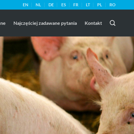
EN
NL
DE
ES
FR
LT
PL
RO
dne
Najczęściej zadawane pytania
Kontakt