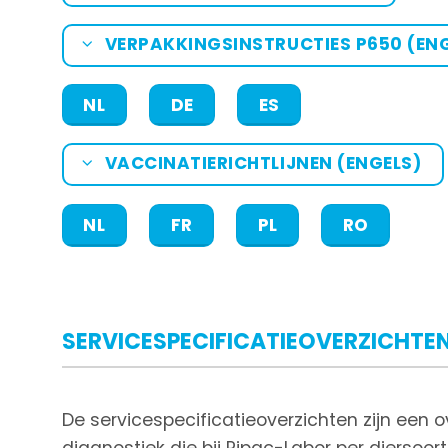
VERPAKKINGSINSTRUCTIES P650 (EN
NL
DE
ES
VACCINATIERICHTLIJNEN (ENGELS)
NL
FR
PL
RO
SERVICESPECIFICATIEOVERZICHTE
De servicespecificatieoverzichten zijn een o
diagnostiek die bij Ripac-Labor per diersoo