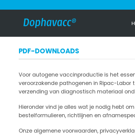
Ga
naar
inhoud
H
PDF-DOWNLOADS
Voor autogene vaccinproductie is het essen
veroorzakende pathogenen in Ripac-Labor 
verzending van diagnostisch materiaal ond
Hieronder vind je alles wat je nodig hebt om
bestelformulieren, richtlijnen en afnamespec
Onze algemene voorwaarden, privacyverklar