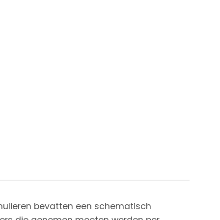
lieren bevatten een schematisch
ters die genomen moeten worden per