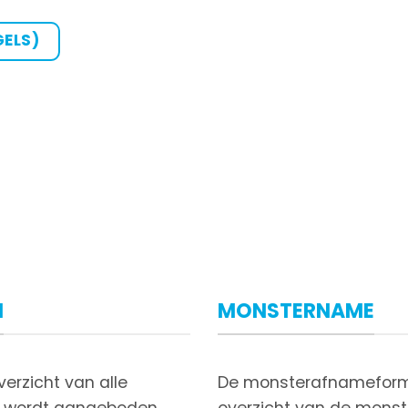
GELS)
N
MONSTERNAME
verzicht van alle
De monsterafnameformu
rt wordt aangeboden.
overzicht van de mons