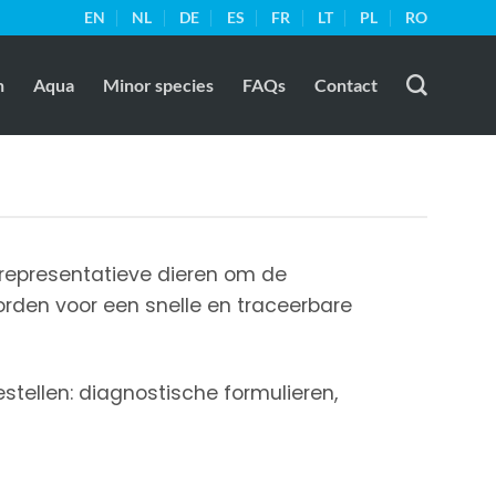
EN
NL
DE
ES
FR
LT
PL
RO
n
Aqua
Minor species
FAQs
Contact
 representatieve dieren om de
den voor een snelle en traceerbare
stellen: diagnostische formulieren,