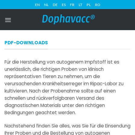
Zum
EN
NL
DE
ES
FR
LT
PL
RO
Inhalt
springen
PDF-DOWNLOADS
Für die Herstellung von autogenem Impfstoff ist es
unerlässlich, die richtigen Proben von klinisch
repräsentativen Tieren zu nehmen, um die
verursachenden Krankheitserreger im Ripac-Labor zu
kultivieren. Nach der Probenahme sollte auf einen
schnellen und rückverfolgbaren Versand des
diagnostischen Materials unter den richtigen
Bedingungen geachtet werden.
Nachstehend finden Sie alles, was Sie für die Einsendung
Ihrer Proben und die Bestellung von autogenen