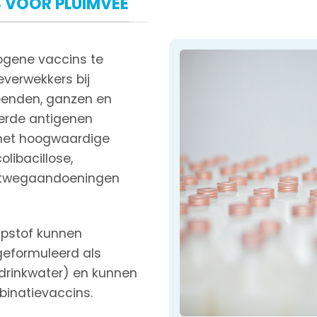
 VOOR PLUIMVEE
ogene vaccins te
verwekkers bij
eenden, ganzen en
erde antigenen
 met hoogwaardige
olibacillose,
chtwegaandoeningen
lpstof kunnen
eformuleerd als
a drinkwater) en kunnen
inatievaccins.