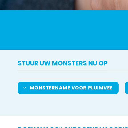
STUUR UW MONSTERS NU OP
MONSTERNAME VOOR PLUIMVEE