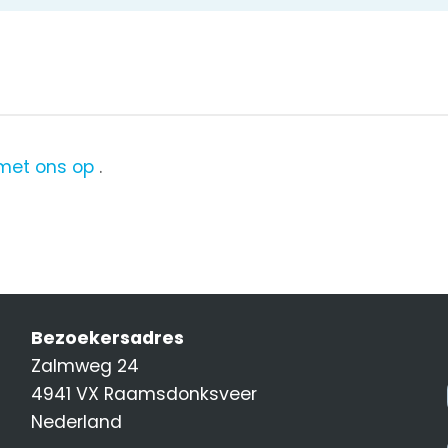
met ons op
.
Bezoekersadres
Zalmweg 24
4941 VX Raamsdonksveer
Nederland