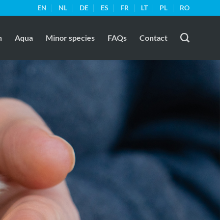
EN
NL
DE
ES
FR
LT
PL
RO
n
Aqua
Minor species
FAQs
Contact