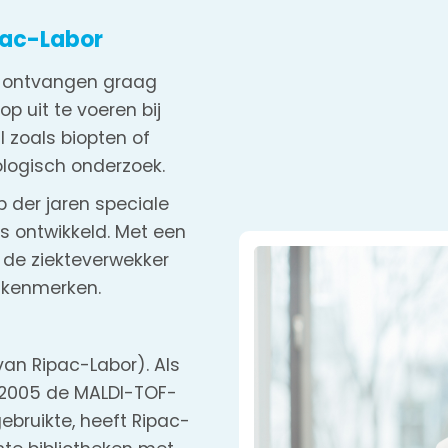
pac-Labor
j ontvangen graag
op uit te voeren bij
 zoals biopten of
logisch onderzoek.
p der jaren speciale
 ontwikkeld. Met een
 de ziekteverwekker
e kenmerken.
an Ripac-Labor). Als
n 2005 de MALDI-TOF-
ebruikte, heeft Ripac-