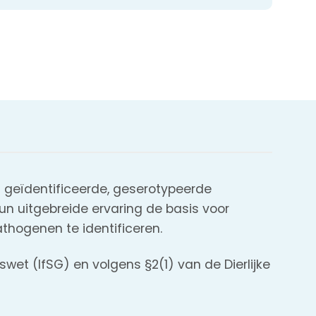
n geïdentificeerde, geserotypeerde
n uitgebreide ervaring de basis voor
athogenen te identificeren.
wet (IfSG) en volgens §2(1) van de Dierlijke