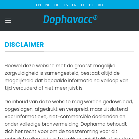
Ga
EN
NL
DE
ES
FR
LT
PL
RO
naar
inhoud
DISCLAIMER
Hoewel deze website met de grootst mogelijke
zorgvuldigheid is samengesteld, bestaat altijd de
mogelijkheid dat bepaalde informatie na verloop van
tijd verouderd of niet meer juist is.
De inhoud van deze website mag worden gedownload,
opgeslagen, afgedrukt en verspreid, maar uitsluitend
voor informatieve, niet-commerciële doeleinden en
onder volledige bronvermelding. Dopharma behoudt
zich het recht voor om de toestemming voor dit
gebruik te allen tijde in te trekken, schriftelijk of via deze