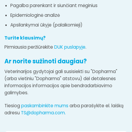
Pagalba parenkant ir siunčiant mėginius
Epidemiologinė analizė
Apsilankymai ūkyje (palaikomieji)
Turite klausimų?
Pirmiausia peržiūrėkite
DUK puslapyje
.
Ar norite sužinoti daugiau?
Veterinarijos gydytojai gali susisiekti su "Dopharma"
(arba vietiniu "Dopharma" atstovu) dėl detalesnės
informacijos informacijos apie bendradarbiavimo
galimybes.
Tiesiog
paskambinkite mums
arba parašykite el. laišką
adresu
TS@dopharma.com
.