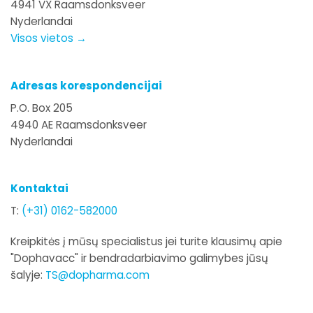
4941 VX Raamsdonksveer
Nyderlandai
Visos vietos →
Adresas korespondencijai
P.O. Box 205
4940 AE Raamsdonksveer
Nyderlandai
Kontaktai
T:
(+31) 0162-582000
Kreipkitės į mūsų specialistus jei turite klausimų apie
"Dophavacc" ir bendradarbiavimo galimybes jūsų
šalyje:
TS@dopharma.com