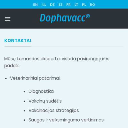
Pereiti
EN
NL
DE
ES
FR
LT
PL
RO
prie
turinio
KONTAKTAI
Mūsų komandos ekspertai visada pasirengę jums
padėti:
Veterinariniai patarimai:
Diagnostika
Vakcinų sudėtis
Vakcinacijos strategijos
Saugos ir veiksmingumo vertinimas